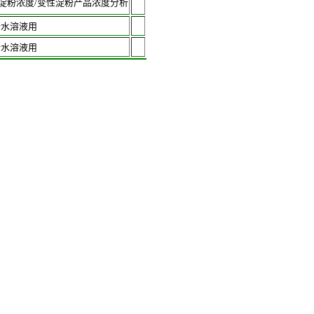
淀粉浓度/变性淀粉产品浓度分析
粉水溶液用
粉水溶液用
计