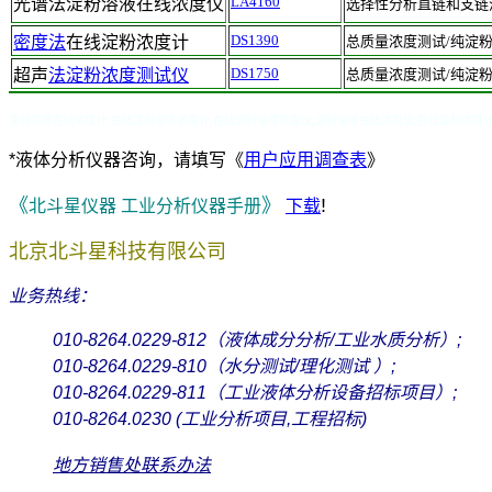
LA4
160
光谱法
淀粉溶液在线浓度仪
选择性分析直链和支链
DS1390
密度法
在线淀粉浓度计
总质量浓度测试/纯淀
DS1750
超声
法淀粉浓度测试仪
总质量浓度测试/纯淀
淀粉溶液在线浓度计,在线淀粉溶液浓度计,在线淀粉溶液浓度仪,淀粉溶液在线浓度仪,在线淀粉浓度
*
液体分析仪器咨询，请填写
《
用户应用调查表
》
《
》
!
北斗星仪器 工业分析仪器手册
下载
北京北斗星科技有限公司
业务热线：
010-8264.0229
-812（液体成分分析/工业水质分析）
;
010-8264.0229
-810（水分测试
/
理化测试 ）
;
010-8264.0229
-811（工业液体分析设备招标项目）
;
010-8264.0230 (
工业分析项目,工程招标
)
地方销售处联系办法